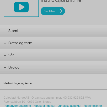
Instruksjonsfilmer
Se film
Stomi
Blære og tarm
Sår
Urologi
Nedlastninger og tester
Coloplast Norge AS - Organisasjonsnummer: NO 931 925 822 MVA -
Ryenstubben 10
-
0679
Oslo
-
Norge
Personvernerklæring
-
Kjøpsbetingelser
-
Juridiske aspekter
-
Retningslinjer