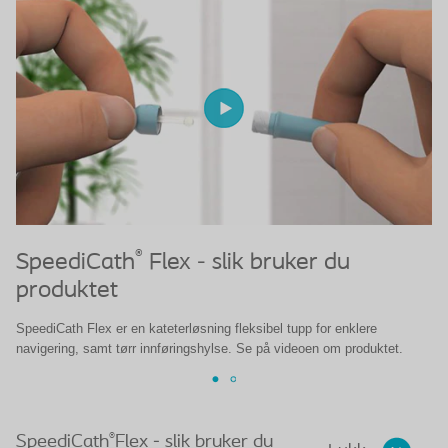
®
SpeediCath
Flex - slik bruker du
S
produktet
Sp
her
SpeediCath Flex er en kateterløsning fleksibel tupp for enklere
navigering, samt tørr innføringshylse. Se på videoen om produktet.
®
SpeediCath
Flex - slik bruker du