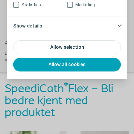
Statistics
Marketing
Show details
4. Lukk og pakk
Allow selection
Etter bruk lukker du igjen de to endene og legger kateteret tilbake i
emballasjen. Lukk emballasjen for diskré kassering.
Allow all cookies
®
SpeediCath
Flex – Bli
bedre kjent med
produktet