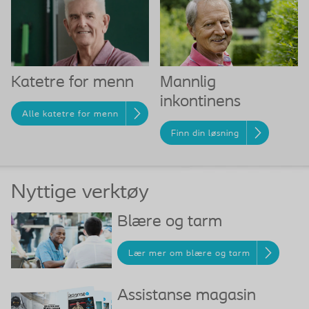
Katetre for menn
Mannlig
inkontinens
Alle katetre for menn
Finn din løsning
Nyttige verktøy
Blære og tarm
Lær mer om blære og tarm
Assistanse magasin