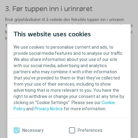
3. Før tuppen inn i urinrøret
Bruk gripehåndtaket til å veilede den fleksible tuppen inn i urinrøret.
Trekk i den tørre beskyttelseshylsen for å føre kateteret gradvis frem til
blæren. Ved å klemme forsiktig på gripehåndtaket kan du når som helst
This website uses cookies
stanse innføringen av kateteret.
We use cookies to personalise content and ads, to
provide social media features and to analyse our traffic.
We also share information about your use of our site
with our social media, advertising and analytics
partners who may combine it with other information
that you’ve provided to them or that they’ve collected
from your use of their services, including to show
advertising that is more relevant to you. You have the
right to withdraw or change your consent at any time by
clicking on “Cookie Settings”. Please see our
Cookie
Policy
and
Privacy Notice
for more information.
Necessary
Preferences