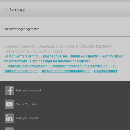
Urologi
Nedlastninger og tester
Coloplast Norge AS - Organisasjonsnummer: NO 931 925 822 MVA -
Ryenstubben 10
-
0679
Oslo
-
Norge
Personvernerklæring
-
Kjøpsbetingelser
-
Juridiske aspekter
-
Retningslinjer
for personvern
-
Retningslinjer for informasjonskapsler
-
Retningslinjer omgivelser
-
Coloplast produkter - bruksanvisning
-
EU-
samsvarserklæringer
-
Brosjyre for pasientinformasjon
-
Tilgjengelighet
Følg på Facebook
Se på YouTube
Følg på LinkedIn