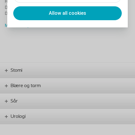
Holtedam 1-3
DK-3050 Humlebaek
Allow all cookies
Denmark
Mer informasjon om investorer
Stomi
Blære og tarm
Sår
Urologi