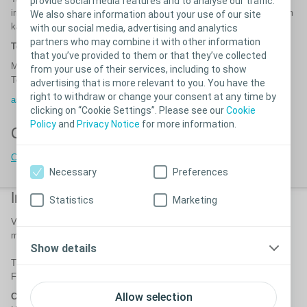
provide social media features and to analyse our traffic.
irrigasjonsprodukter. Det er også sykepleiere tilgjengelig på telefon som
We also share information about your use of our site
kan gi produktveiledning.
with our social media, advertising and analytics
partners who may combine it with other information
Telefonen er åpen:
that you’ve provided to them or that they’ve collected
Mandag - fredag 08:00 - 16:00
from your use of their services, including to show
Telefon:
+47 22 57 50 20
advertising that is more relevant to you. You have the
right to withdraw or change your consent at any time by
assistanse@coloplast.com
clicking on “Cookie Settings”. Please see our
Cookie
Policy
and
Privacy Notice
for more information.
Coloplast globalt
Coloplast kontorer globalt
Necessary
Preferences
Investorer
Websiden
Statistics
Marketing
Vennligst kontakt Coloplast AS for
Dersom du har spørsmål eller
mer informasjon
kommentarer til denne websiden,
Show details
vennligst send en e-post
T:
+45 4911 1800
til;
kundeservice@coloplast.com
F:
+45 4911 1555
Allow selection
Coloplast A/S