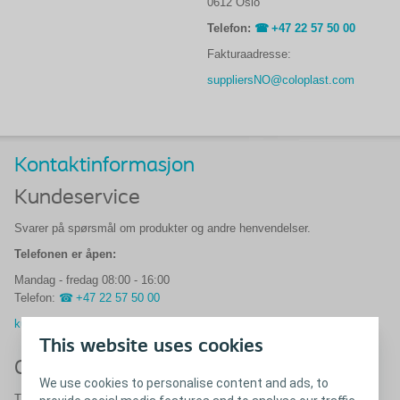
0612 Oslo
Telefon:
+47 22 57 50 00
Fakturaadresse:
suppliersNO@coloplast.com
Kontaktinformasjon
Kundeservice
Svarer på spørsmål om produkter og andre henvendelser.
Telefonen er åpen:
Mandag - fredag 08:00 - 16:00
Telefon:
+47 22 57 50 00
kundeservice@coloplast.com
This website uses cookies
Coloplast Assistanse
We use cookies to personalise content and ads, to
Tar imot bestillinger på reseptvarer innen stomi-, kontinens- og