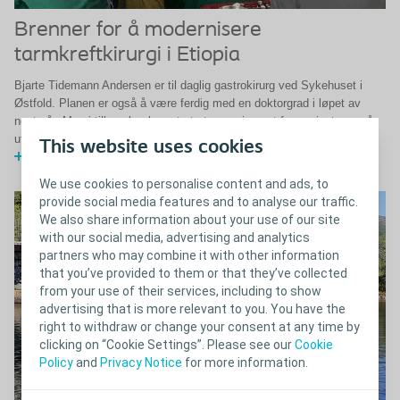
Brenner for å modernisere
tarmkreftkirurgi i Etiopia
Bjarte Tidemann Andersen er til daglig gastrokirurg ved Sykehuset i
Østfold. Planen er også å være ferdig med en doktorgrad i løpet av
neste år. Men i tillegg har han et stort engasjement for pasienter også
utenfor Norge.
This website uses cookies
Les mer
We use cookies to personalise content and ads, to
provide social media features and to analyse our traffic.
We also share information about your use of our site
with our social media, advertising and analytics
partners who may combine it with other information
that you’ve provided to them or that they’ve collected
from your use of their services, including to show
advertising that is more relevant to you. You have the
right to withdraw or change your consent at any time by
clicking on “Cookie Settings”. Please see our
Cookie
Policy
and
Privacy Notice
for more information.