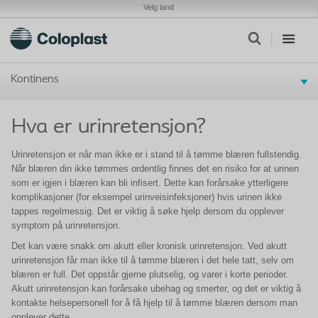
Velg land
Kontinens
Hva er urinretensjon?
Urinretensjon er når man ikke er i stand til å tømme blæren fullstendig.
Når blæren din ikke tømmes ordentlig finnes det en risiko for at urinen
som er igjen i blæren kan bli infisert. Dette kan forårsake ytterligere
komplikasjoner (for eksempel urinveisinfeksjoner) hvis urinen ikke
tappes regelmessig. Det er viktig å søke hjelp dersom du opplever
symptom på urinretensjon.
Det kan være snakk om akutt eller kronisk urinretensjon. Ved akutt
urinretensjon får man ikke til å tømme blæren i det hele tatt, selv om
blæren er full. Det oppstår gjerne plutselig, og varer i korte perioder.
Akutt urinretensjon kan forårsake ubehag og smerter, og det er viktig å
kontakte helsepersonell for å få hjelp til å tømme blæren dersom man
opplever dette.