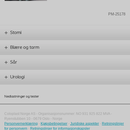
PM-25178
Stomi
Blære og tarm
Sår
Urologi
Nedlastninger og tester
Coloplast Norge AS - Organisasjonsnummer: NO 931 925 822 MVA -
Ryenstubben 10
-
0679
Oslo
-
Norge
Personvernerklæring
-
Kjøpsbetingelser
-
Juridiske aspekter
-
Retningslinjer
for personvern
-
Retningslinjer for informasjonskapsler