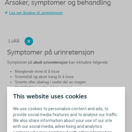
Årsaker, symptomer og behandling
Les om årsaker til urinretensjon
Lukk
Symptomer på urinretensjon
Symptomer på
akutt urinretensjon
kan inkludere følgende:
Manglende evne til å tisse
Smertefull og akutt trang til å tisse
Smerte eller ubehag i nedre del av magen
Oppblåsthet i nedre del av magen
This website uses cookies
Ta kontakt med helsepersonell dersom du opplever symptomer
på akutt urinretensjon.
We use cookies to personalise content and ads, to
Symptomer på
kronisk urinretensjon
kan inkludere følgende:
provide social media features and to analyse our traffic.
Hyppig vannlating
We also share information about your use of our site
Vanskeligheter med å starte vannlating
with our social media, advertising and analytics
Svak eller ujevn urinstråle