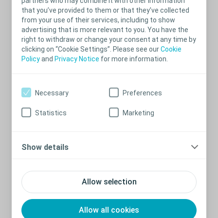
partners who may combine it with other information
Sterk trang til å tisse uten at det kommer noe
that you’ve provided to them or that they’ve collected
Trang til å tisse etter at du er ferdig med å late vannet
from your use of their services, including to show
Mildt og konstant ubehag i nedre del av mage og urinveier
advertising that is more relevant to you. You have the
right to withdraw or change your consent at any time by
clicking on “Cookie Settings”. Please see our
Cookie
Vi er her for å hjelpe!
Policy
and
Privacy Notice
for more information.
Necessary
Preferences
Statistics
Marketing
Våre erfarne sykepleiere hjelper deg gjerne med spørsmål
Show details
angående produktbruk eller våre tjenester.
Du kan ringe oss på 22575020 alle hverdager mellom klokken 09
og 16.
Allow selection
Dersom du ønsker å bli oppringt kan du bruke vårt
kontaktskjema.
Allow all cookies
Lukk