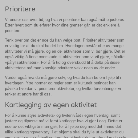
Prioritere
Vi endrer oss over tid, og hva vi prioriterer kan også måtte justeres.
Etter hvert som du erfarer hvor dine grenser går, er det enklere å
prioritere.
Tenk over om det er noe du kan velge bort. Prioriter aktiviteter som
er viktig for at du skal ha det bra. Hverdagen består ofte av mange
aktiviteter vi må gjøre, og en del aktiviteter som vi bør gjøre. Det er
også viktig å finne overskudd til aktiviteter som vi vil gjøre, såkalte
«påfyllsaktiviteter». For å få tid og overskudd til å delta på disse
aktivitetene må man kanskje prioritere vekk noen av de andre.
Vurder også hva du må gjøre selv, og hva du kan be om hjelp til i
hverdagen. Ytre normer og regler som er kulturelt betinget kan
påvirke hvordan vi prioriterer aktiviteter, og hvilke forventninger vi
tenker at andre har til oss.
Kartlegging av egen aktivitet
For å kunne styre aktivitets- og hvilenivået i egen hverdag, samt
justere og tilpasse må vi først kartlegge hva vi gjør i dag. Dette er
noe av det viktigste man gjør, for å hjelpe deg med det finnes det
ulike kartleggingsverktøy. I et skjema skal du fylle ut aktiviteter du
gjør, samt svare på hvilken form for aktivitet det er. Hvordan du selv