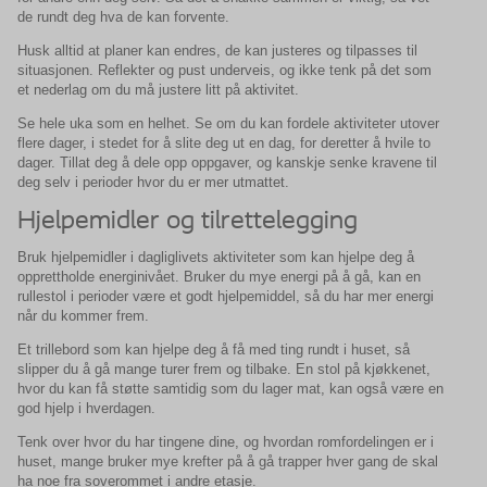
de rundt deg hva de kan forvente.
Husk alltid at planer kan endres, de kan justeres og tilpasses til
situasjonen. Reflekter og pust underveis, og ikke tenk på det som
et nederlag om du må justere litt på aktivitet.
Se hele uka som en helhet. Se om du kan fordele aktiviteter utover
flere dager, i stedet for å slite deg ut en dag, for deretter å hvile to
dager. Tillat deg å dele opp oppgaver, og kanskje senke kravene til
deg selv i perioder hvor du er mer utmattet.
Hjelpemidler og tilrettelegging
Bruk hjelpemidler i dagliglivets aktiviteter som kan hjelpe deg å
opprettholde energinivået. Bruker du mye energi på å gå, kan en
rullestol i perioder være et godt hjelpemiddel, så du har mer energi
når du kommer frem.
Et trillebord som kan hjelpe deg å få med ting rundt i huset, så
slipper du å gå mange turer frem og tilbake. En stol på kjøkkenet,
hvor du kan få støtte samtidig som du lager mat, kan også være en
god hjelp i hverdagen.
Tenk over hvor du har tingene dine, og hvordan romfordelingen er i
huset, mange bruker mye krefter på å gå trapper hver gang de skal
ha noe fra soverommet i andre etasje.