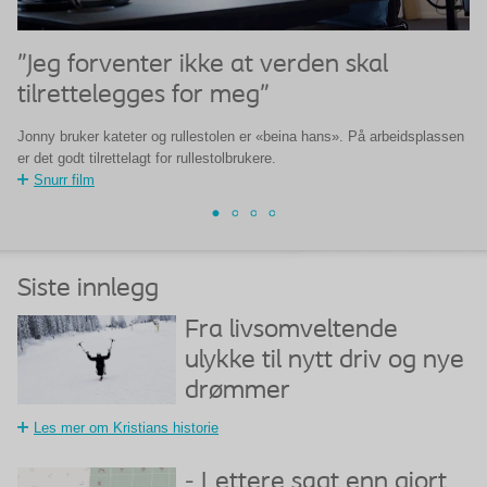
"Jeg forventer ikke at verden skal
"
tilrettelegges for meg"
t
Jonny bruker kateter og rullestolen er «beina hans». På arbeidsplassen
Jo
er det godt tilrettelagt for rullestolbrukere.
li
Snurr film
Siste innlegg
Fra livsomveltende
ulykke til nytt driv og nye
drømmer
Les mer om Kristians historie
- Lettere sagt enn gjort