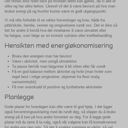
Det finnes ikke noen fasit på hvordan dette kan gjøres, da vi alle er
ulike og har ulike behov. Likevel vil det å være bevisst på hva man
bruker energi på og hvorfor kunne være et godt utgangspunkt.
Vi må ofte forholde til en rekke forventinger og krav, både fra
jobb/skole, familie, venner og omgivelsene rundt oss. Det er ikke så
lett for andre å forstå hva det innebærer å være utmattet eller
ha fatigue, som følge av en kronisk sykdom eller kreftbehandling.
Hensikten med energiøkonomisering
Bruke den energien man har bevisst
Være i aktivitet, men unngå utmattelse
Ta pause før/når man begynner å bli sliten eller får vondt
Få en god balanse mellom aktivitet og hvile (man hviler som
regel best i rolige omgivelser, skjermet fra flest mulig
sanseinntrykk)
Få mer overskudd til positive og lystbetonte aktiviteter
Planlegge
Gode planer for hverdagen kan ofte være til god hjelp. I det ligger
også forventningsavklaring med de rundt deg, så slipper du å bruke
energi på å lure på hva andre forventer av deg. For å legge gode
planer må du tørre å ta valg, også når valgene kan få konsekvenser
for andre enn deg selv. Så det å snakke sammen er viktig, så vet