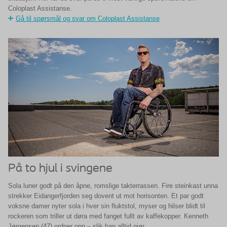
Coloplast Assistanse.
Gå til spørsmål og svar om Coloplast Assistanse
På to hjul i svingene
Sola luner godt på den åpne, romslige takterrassen. Fire steinkast unna
strekker Eidangerfjorden seg dovent ut mot horisonten. Et par godt
voksne damer nyter sola i hver sin fluktstol, myser og hilser blidt til
rockeren som triller ut døra med fanget fullt av kaffekopper. Kenneth
Jørgensen (47) ordner opp – slik han alltid gjør.