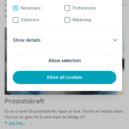
mange andre. Han var bare 6 år gammel, men dagen brua ble åpnet var
Necessary
Preferences
også dagen han ble ryggmargsskadet.
Les mer om Øystein
Statistics
Marketing
Show details
Allow selection
Allow all cookies
Prostatakreft
En av ti menn får prostatakreft i løpet av livet. Hvorfor er fortsatt uklart.
Hva kan du gjøre for å være blant de heldige ni?
Les mer...