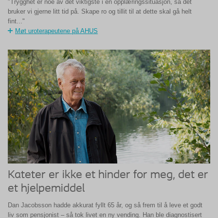
"Trygghet er noe av det viktigste i en opplæringssituasjon, så det
bruker vi gjerne litt tid på. Skape ro og tillit til at dette skal gå helt
fint..."
Møt uroterapeutene på AHUS
Kateter er ikke et hinder for meg, det er
et hjelpemiddel
Dan Jacobsson hadde akkurat fyllt 65 år, og så frem til å leve et godt
liv som pensjonist – så tok livet en ny vending. Han ble diagnostisert