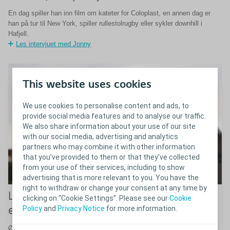
En dag spiller han inn film om kateter for Coloplast, en annen dag er
han på tur til New York, spiller rullestolrugby eller sykler downhill i
Hafjell.
Les intervjuet med Jonny
This website uses cookies
We use cookies to personalise content and ads, to
provide social media features and to analyse our traffic.
We also share information about your use of our site
with our social media, advertising and analytics
partners who may combine it with other information
that you’ve provided to them or that they’ve collected
from your use of their services, including to show
advertising that is more relevant to you. You have the
right to withdraw or change your consent at any time by
Lærer fremdeles av andre, 50 år etter
clicking on “Cookie Settings”. Please see our
Cookie
Policy
and
Privacy Notice
for more information.
egen skade
Øystein Nesse husker åpningen av Sotrabrua av andre grunner enn